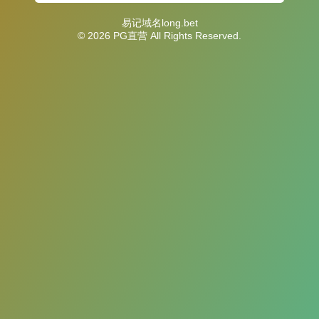
易记域名long.bet
© 2026 PG直营 All Rights Reserved.